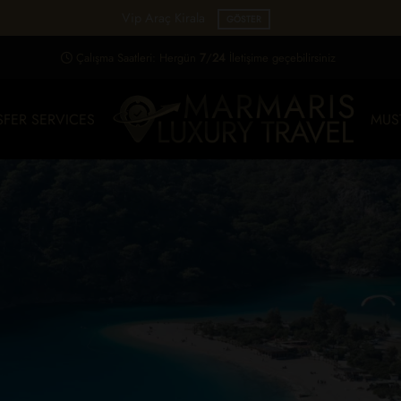
Vip Araç Kirala
GÖSTER
Çalışma Saatleri: Hergün
7
/
24
İletişime geçebilirsiniz
SFER SERVICES
MUS