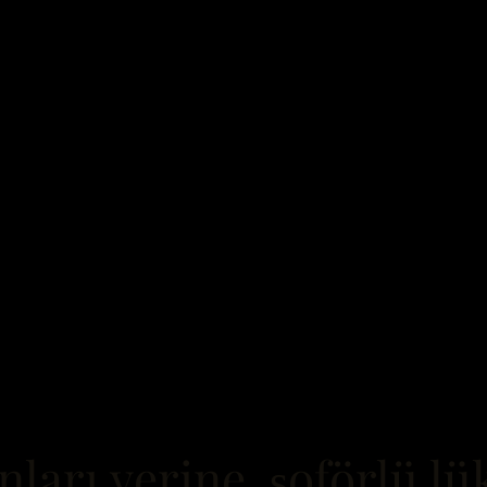
ları yerine, şoförlü lü