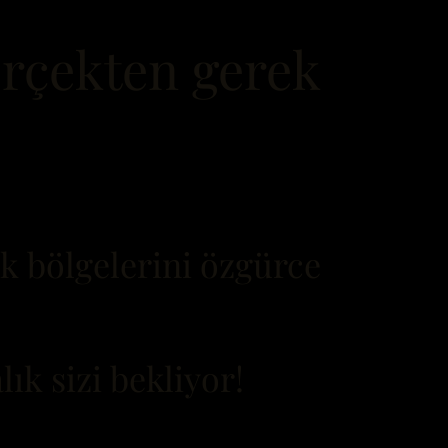
erçekten gerek
ik bölgelerini özgürce
ık sizi bekliyor!